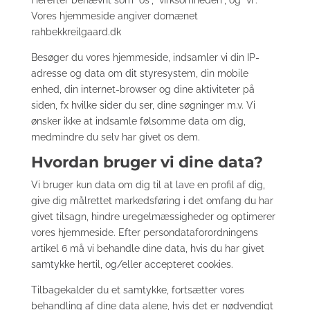
Herefter benævnt som “os”, “virksomheden”, og “vi”.
Vores hjemmeside angiver domænet
rahbekkreilgaard.dk
Besøger du vores hjemmeside, indsamler vi din IP-
adresse og data om dit styresystem, din mobile
enhed, din internet-browser og dine aktiviteter på
siden, fx hvilke sider du ser, dine søgninger m.v. Vi
ønsker ikke at indsamle følsomme data om dig,
medmindre du selv har givet os dem.
Hvordan bruger vi dine data?
Vi bruger kun data om dig til at lave en profil af dig,
give dig målrettet markedsføring i det omfang du har
givet tilsagn, hindre uregelmæssigheder og optimerer
vores hjemmeside. Efter persondataforordningens
artikel 6 må vi behandle dine data, hvis du har givet
samtykke hertil, og/eller accepteret cookies.
Tilbagekalder du et samtykke, fortsætter vores
behandling af dine data alene, hvis det er nødvendigt