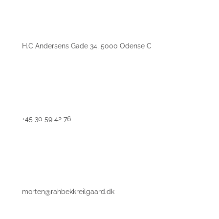
H.C Andersens Gade 34, 5000 Odense C
+45 30 59 42 76
morten@rahbekkreilgaard.dk