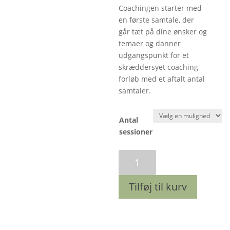
Coachingen starter med
en første samtale, der
går tæt på dine ønsker og
temaer og danner
udgangspunkt for et
skræddersyet coaching-
forløb med et aftalt antal
samtaler.
Antal
sessioner
1-
1
coaching
Tilføj til kurv
antal