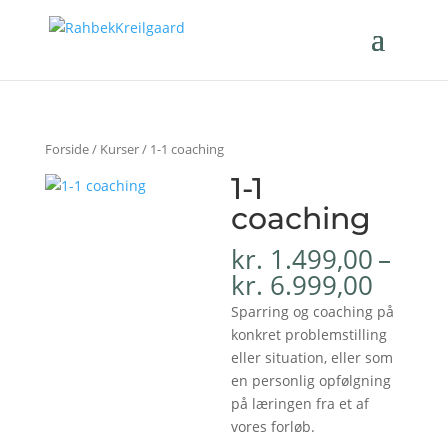
Forside
/
Kurser
/ 1-1 coaching
1-1
coaching
kr.
1.499,00
–
Prisin
kr.
6.999,00
kr.1.4
Sparring og coaching på
til
konkret problemstilling
kr.6.9
eller situation, eller som
en personlig opfølgning
på læringen fra et af
vores forløb.