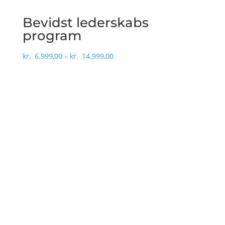
Bevidst lederskabs
program
Prisinterval:
kr.
6.999,00
–
kr.
14.999,00
kr.6.999,00
til
kr.14.999,00